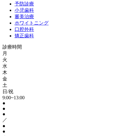
予防診療
小児歯科
審美治療
ホワイトニング
口腔外科
矯正歯科
診療時間
月
火
水
木
金
土
日/祝
9:00~13:00
●
●
●
／
●
●