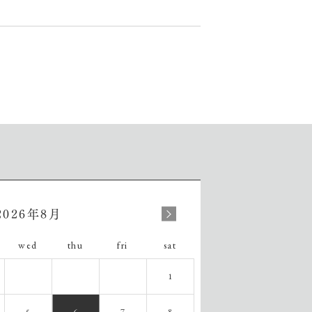
»
2026年8月
wed
thu
fri
sat
1