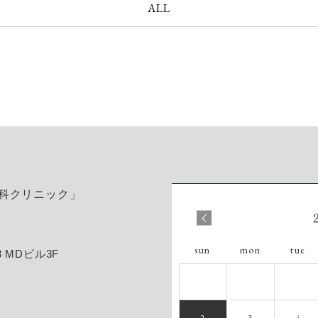
ALL
«
sun
mon
tue
 MDビル3F