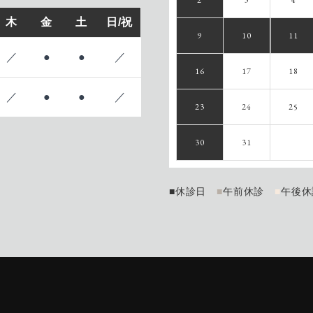
2
3
4
木
金
土
日/祝
9
10
11
／
●
●
／
16
17
18
／
●
●
／
23
24
25
30
31
■
休診日
■
午前休診
■
午後休